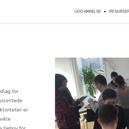
UDDANNELSE
RESURSE
ndlag for
vsrettede
tiviteter er
vikle
e behov for