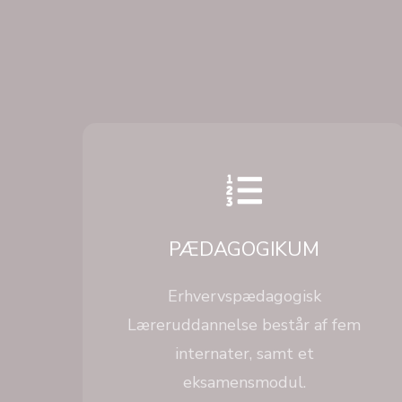
FIND UD AF MERE
PÆDAGOGIKUM
Erhvervspædagogisk
Læreruddannelse består af fem
internater, samt et
eksamensmodul.