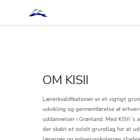
OM KISII
Lærerkvalifikationer er et vigtigt gru
udvikling og gennemførelse af erhver
uddannelser i Grønland. Med KISII´s ak
der skabt et solidt grundlag for at ud
lærernes og erhvervsskolernes stadig